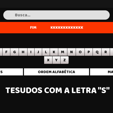
FIM
KKKKKKKKKKKKK
F
G
H
I
J
L
K
M
N
O
P
Q
R
X
Y
Z
OS
ORDEM ALFABÉTICA
MA
TESUDOS COM A LETRA "S"