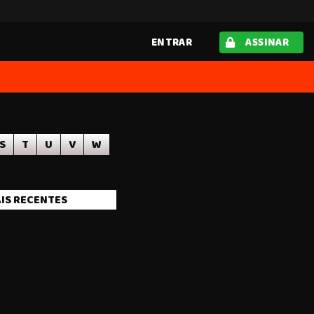
ENTRAR
ASSINAR
S
T
U
V
W
IS RECENTES