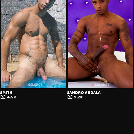
SMITH
SANDRO ABDALA
4.5K
9.2K