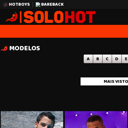
HOTBOYS
BAREBACK
MODELOS
A
B
C
D
E
MAIS VIST