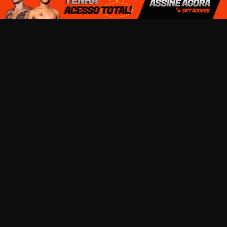
TERMOS DE USO E CONDIÇÕES
TRABALHE CONOSCO
SEJA UM MODELO
DÚVIDAS FREQUENTES
CONTATOS
TODOS OS ATORES DESSE SITE SÃO MAIORES DE 18 ANOS
COPYRIGHT © 2026
SOLOHOT.COM.BR
TODOS OS DIREITOS RESERVADOS
INSCREVA-SE PARA RECEBER NOVIDADES POR E-MAIL: