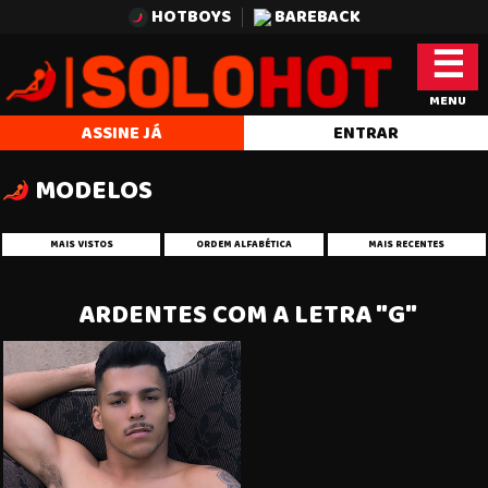
HOTBOYS
BAREBACK
☰
MENU
ASSINE JÁ
ENTRAR
MODELOS
MAIS VISTOS
ORDEM ALFABÉTICA
MAIS RECENTES
ARDENTES COM A LETRA "G"