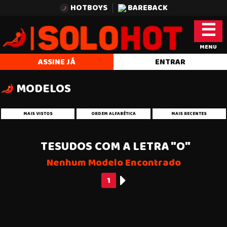
HOTBOYS
BAREBACK
☰
MENU
ASSINE JÁ
ENTRAR
MODELOS
MAIS VISTOS
ORDEM ALFABÉTICA
MAIS RECENTES
TESUDOS COM A LETRA "O"
Nenhum Modelo Encontrado
1