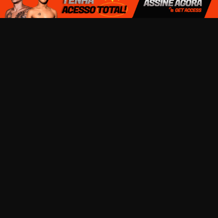
TERMOS DE USO E CONDIÇÕES
TRABALHE CONOSCO
SEJA UM MODELO
DÚVIDAS FREQUENTES
CONTATOS
TODOS OS ATORES DESSE SITE SÃO MAIORES DE 18 ANOS
COPYRIGHT © 2026
SOLOHOT.COM.BR
TODOS OS DIREITOS RESERVADOS
INSCREVA-SE PARA RECEBER NOVIDADES POR E-MAIL: