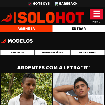
HOTBOYS
BAREBACK
☰
MENU
ASSINE JÁ
ENTRAR
MODELOS
MAIS VISTOS
ORDEM ALFABÉTICA
MAIS RECENTES
ARDENTES COM A LETRA "R"