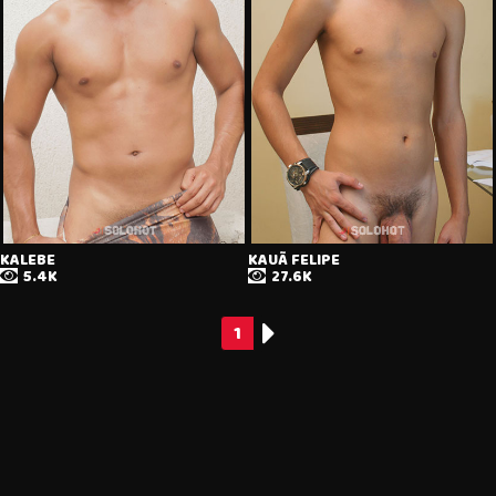
KALEBE
KAUÃ FELIPE
5.4K
27.6K
1