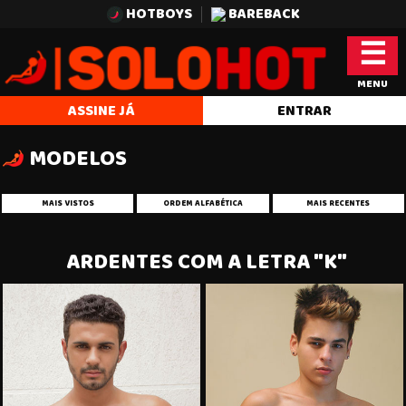
HOTBOYS
BAREBACK
☰
MENU
ASSINE JÁ
ENTRAR
MODELOS
MAIS VISTOS
ORDEM ALFABÉTICA
MAIS RECENTES
ARDENTES COM A LETRA "K"