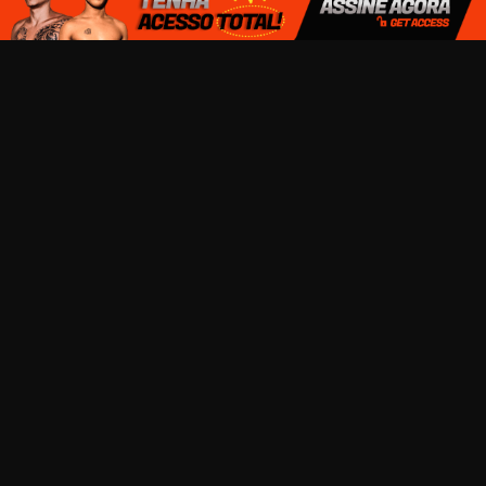
TERMOS DE USO E CONDIÇÕES
TRABALHE CONOSCO
SEJA UM MODELO
DÚVIDAS FREQUENTES
CONTATOS
TODOS OS ATORES DESSE SITE SÃO MAIORES DE 18 ANOS
COPYRIGHT © 2026
SOLOHOT.COM.BR
TODOS OS DIREITOS RESERVADOS
INSCREVA-SE PARA RECEBER NOVIDADES POR E-MAIL: