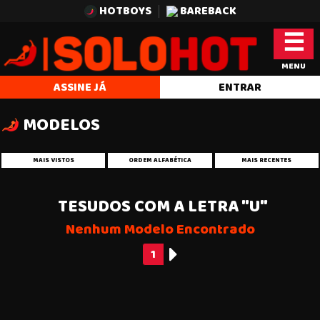
HOTBOYS
BAREBACK
☰
MENU
ASSINE JÁ
ENTRAR
MODELOS
MAIS VISTOS
ORDEM ALFABÉTICA
MAIS RECENTES
TESUDOS COM A LETRA "U"
Nenhum Modelo Encontrado
1