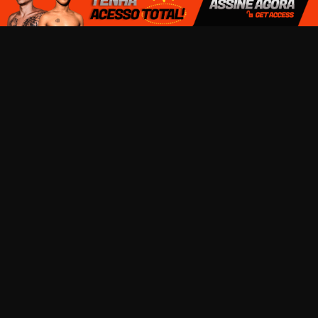
TERMOS DE USO E CONDIÇÕES
TRABALHE CONOSCO
SEJA UM MODELO
DÚVIDAS FREQUENTES
CONTATOS
TODOS OS ATORES DESSE SITE SÃO MAIORES DE 18 ANOS
COPYRIGHT © 2026
SOLOHOT.COM.BR
TODOS OS DIREITOS RESERVADOS
INSCREVA-SE PARA RECEBER NOVIDADES POR E-MAIL: