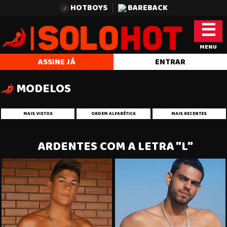
HOTBOYS
BAREBACK
☰
MENU
ASSINE JÁ
ENTRAR
MODELOS
MAIS VISTOS
ORDEM ALFABÉTICA
MAIS RECENTES
ARDENTES COM A LETRA "L"